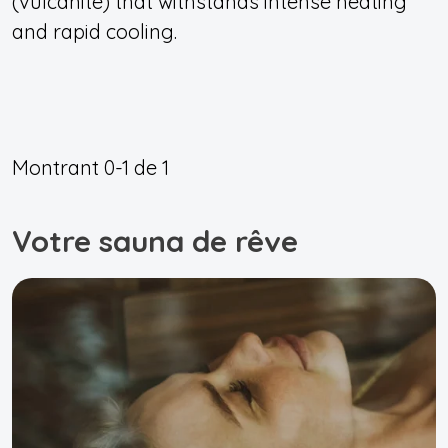
(vulcanite) that withstands intense heating
and rapid cooling.
Montrant
0-1
de
1
Votre sauna de rêve