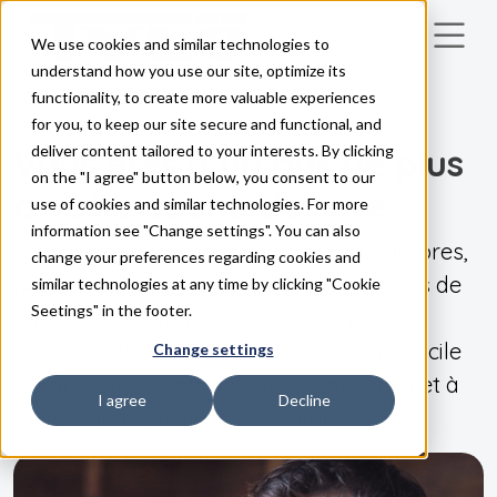
We use cookies and similar technologies to
Skip to main content
understand how you use our site, optimize its
functionality, to create more valuable experiences
for you, to keep our site secure and functional, and
NOS PRODUITS
Vous êtes à un pas de plus
deliver content tailored to your interests. By clicking
on the "I agree" button below, you consent to our
à votre sauna de rêve
use of cookies and similar technologies. For more
information see "Change settings". You can also
Tous nos appareils de chauffage, chambres,
change your preferences regarding cookies and
panneaux de commande et générateurs de
similar technologies at any time by clicking "Cookie
Seetings" in the footer.
vapeur sont fabriqués à la main par nos
soins et nous savons qu'ils sont bons. Facile
Change settings
et sûr à utiliser, magnifiquement conçu et à
I agree
Decline
faible impact environnemental !