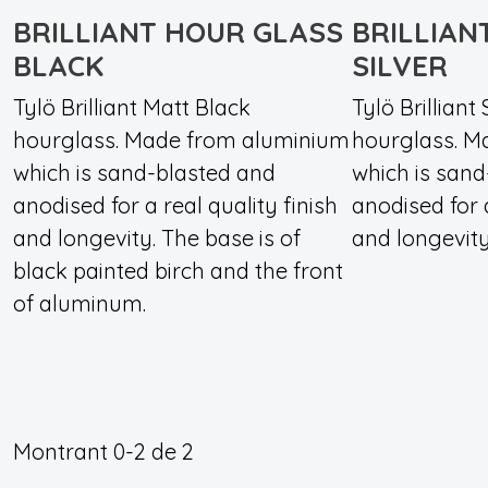
BRILLIANT HOUR GLASS
BRILLIAN
BLACK
SILVER
Tylö Brilliant Matt Black
Tylö Brilliant
hourglass. Made from aluminium
hourglass. M
which is sand-blasted and
which is san
anodised for a real quality finish
anodised for a
and longevity. The base is of
and longevity
black painted birch and the front
of aluminum.
Montrant
0-2
de
2