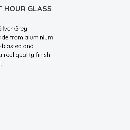
T HOUR GLASS
 Silver Grey
ade from aluminium
d-blasted and
 real quality finish
.