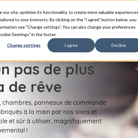
duits
Inspiration
FAQ
Téléchargements
Con
ur site, optimize its functionality, to create more valuable experience
tailored to your interests. By clicking on the "I agree" button below, you
nformation see "Change settings". You can also change your preferences
Cookie Seetings" in the footer.
Change settings
I agree
Decline
un pas de plus
a de rêve
ge, chambres, panneaux de commande
briqués à la main par nos soins et
ile et sûr à utiliser, magnifiquement
nemental !