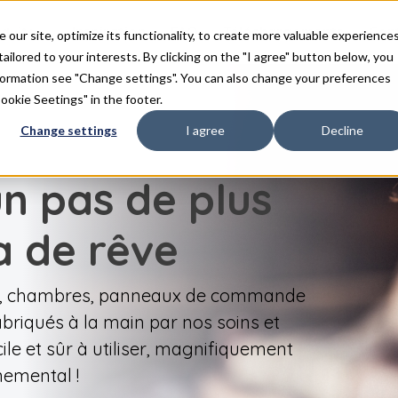
duits
Inspiration
FAQ
Téléchargements
Con
ur site, optimize its functionality, to create more valuable experience
tailored to your interests. By clicking on the "I agree" button below, you
nformation see "Change settings". You can also change your preferences
Cookie Seetings" in the footer.
Change settings
I agree
Decline
un pas de plus
a de rêve
ge, chambres, panneaux de commande
briqués à la main par nos soins et
ile et sûr à utiliser, magnifiquement
nemental !