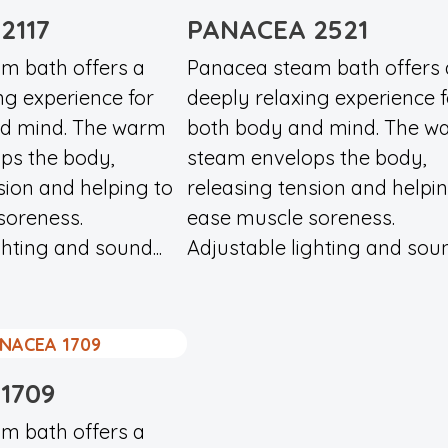
2117
PANACEA 2521
m bath offers a
Panacea steam bath offers 
ng experience for
deeply relaxing experience f
d mind. The warm
both body and mind. The w
ps the body,
steam envelops the body,
sion and helping to
releasing tension and helpin
soreness.
ease muscle soreness.
ghting and sound...
Adjustable lighting and sound
1709
m bath offers a