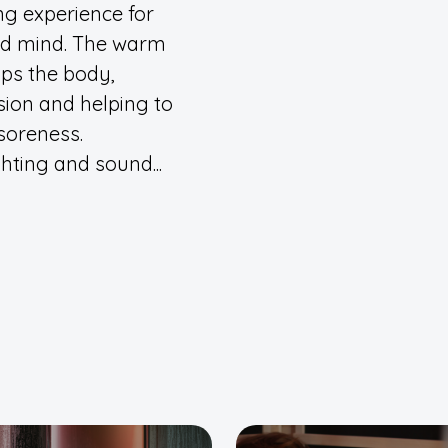
ng experience for
d mind. The warm
ps the body,
sion and helping to
soreness.
ghting and sound...