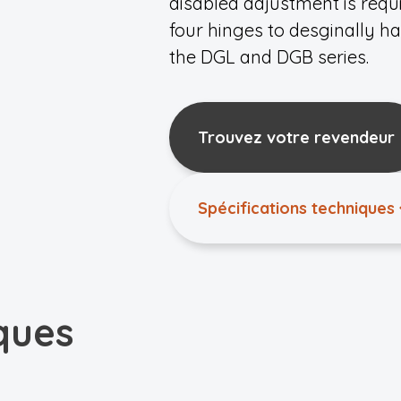
disabled adjustment is requ
four hinges to desginally h
the DGL and DGB series.
Trouvez votre revendeur
Spécifications techniques
ques