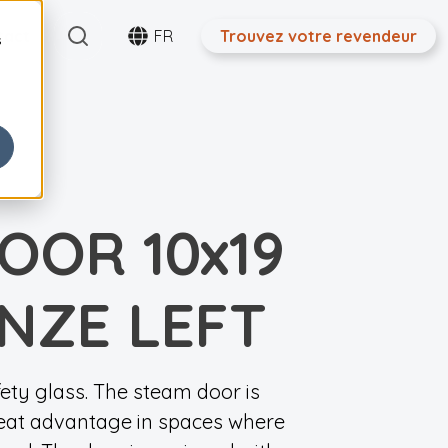
Search
tact
FR
Trouvez votre revendeur
s
OOR 10x19
NZE LEFT
ety glass. The steam door is
great advantage in spaces where