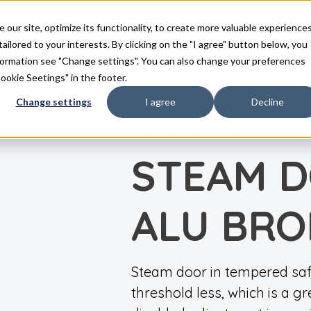
duits
Inspiration
FAQ
Téléchargements
Con
ur site, optimize its functionality, to create more valuable experience
tailored to your interests. By clicking on the "I agree" button below, you
nformation see "Change settings". You can also change your preferences
Cookie Seetings" in the footer.
Change settings
I agree
Decline
VAPEUR
DES PORTES
|
STEAM D
ALU BRO
Steam door in tempered saf
threshold less, which is a 